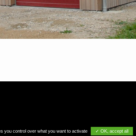
Mentions Légales
-
Politique de confidentialité
-
Gestion des cookies
es you control over what you want to activate
✓ OK, accept all