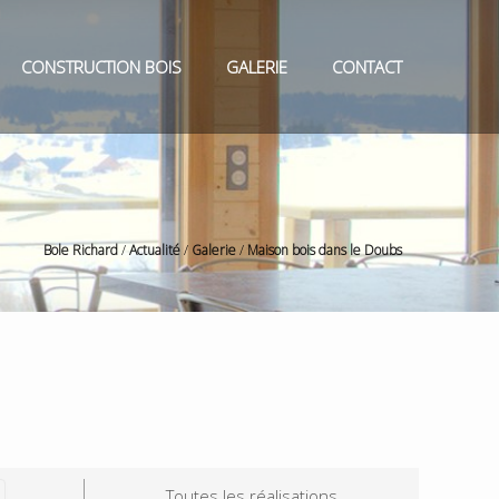
CONSTRUCTION BOIS
GALERIE
CONTACT
Bole Richard
/
Actualité
/
Galerie
/
Maison bois dans le Doubs
Toutes les réalisations